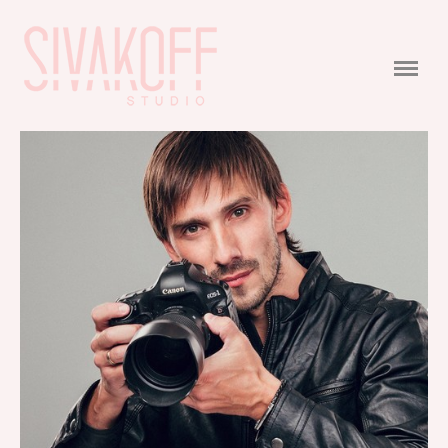
PORTFOLIO
WEDDING
WEDDING STORIES
VIDEO
CONTACTS
COMMERCIAL
FEEDBACK