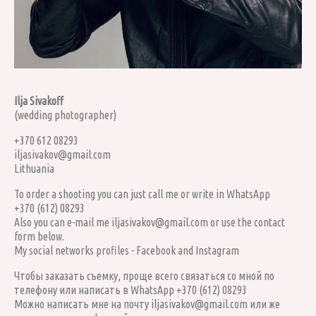
Ilja Sivakoff
(wedding photographer)
+370 612 08293
i
ljasivakov@gmail.com
Lithuania
To order a shooting you can just call me or write in WhatsApp
+370 (612) 08293
Also you can e-mail me
iljasivakov@gmail.com
or use the contact
form below.
My social networks profiles -
Facebook
and
Instagram
Чтобы заказать съемку, проще всего связаться со мной по
телефону или написать в WhatsApp +370 (612) 08293
Можно написать мне на почту
iljasivakov@gmail.com
или же